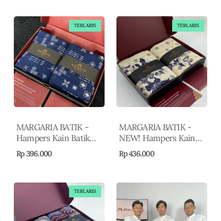
Hampers Idul Fitri -
Hampers Idul Fitri -
Kado Pernikahan -
Kado Pernikahan -
Hadiah Guru -
Hadiah Guru -
TERLARIS
TERLARIS
Souvenir Pernikahan
Souvenir Pernikahan
MARGARIA BATIK -
MARGARIA BATIK -
Hampers Kain Batik
NEW! Hampers Kain
Premium Motif Elegan
Batik Cap Premium
Rp 396.000
Rp 436.000
- Nusantara Series 4 -
Motif Elegan - Reguler
Hampers Idul Fitri -
2 - Hampers Idul Fitri
Kado Pernikahan -
- Kado Pernikahan -
Hadiah Guru -
Hadiah Guru -
TERLARIS
Souvenir Pernikahan
Souvenir Pernikahan