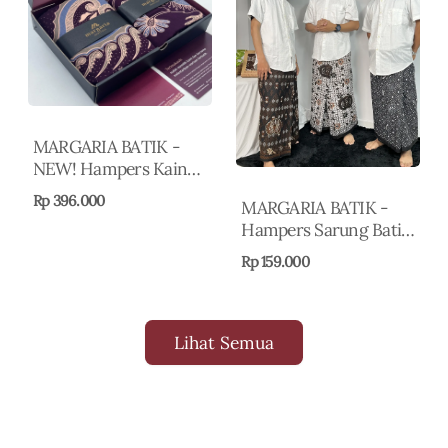
MARGARIA BATIK -
NEW! Hampers Kain
Batik Premium Motif
Rp 396.000
MARGARIA BATIK -
Elegan - Cakrawala
Hampers Sarung Batik
Series - Hampers Idul
Pria Dewasa - Sarong
Fitri - Kado
Rp 159.000
Batik Bahan Katun Cap
Pernikahan - Hadiah
Pekalongan - Sarung
Guru - Souvenir
Batik Premium
Pernikahan
Lihat Semua